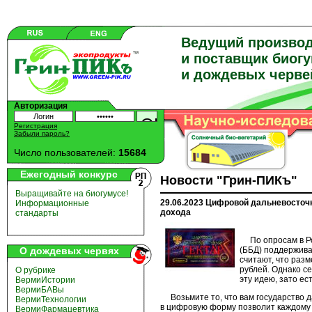
Ведущий произво
и поставщик биог
и дождевых черве
Авторизация
Регистрация
Забыли пароль?
Число пользователей:
15684
Ежегодный конкурс
Новости "Грин-ПИКъ"
Выращивайте на биогумусе!
29.06.2023 Цифровой дальневосточн
Информационные
дохода
стандарты
По опросам в Рос
О дождевых червях
(ББД) поддержив
считают, что раз
рублей. Однако с
О рубрике
эту идею, зато е
ВермиИстории
ВермиБАВы
Возьмите то, что вам государство д
ВермиТехнологии
в цифровую форму позволит каждому 
ВермиФармацевтика