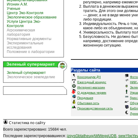
вермикультивирования
регулярно, например ежемеся
Игонин А.М.
Выплата в денежном выражении
Ученые
тратить. Для этого они должн
Центр Эко-Контроля
— денег, а не в виде менее ун
Экологическое образование
либо продукции.
Услуги Центра Эко-
Индивидуальность. Речь о том,
Контроля
какое-либо их объединение, н
Агрохимическая
Универсальность. Выплату пол
лаборатория
Безусловность. Не должно быт
Нормативные документы
например, достижение опреде
Экспериментальные
жизненную ситуацию.
исследования
Положение о лаборатории
Зеленый супермаркет
Разделы сайта
Зеленый супермаркет
Экологическое земледелие
Консорциум ДЧ
Фото
Ежегодный конкурс
НИИ 
Интернет-магазин
Зеле
О дождевых червях
Упра
Продукция
Грин
Сбытовая сеть
Обуч
Производственная сеть
Библ
Лунн
Статистика по сайту
Всего зарегистрировано: 15684 чел.
Последние зарегистрировавшиеся:
jzpysGbtatheugAMWegqUDB
,
swwYbpYev