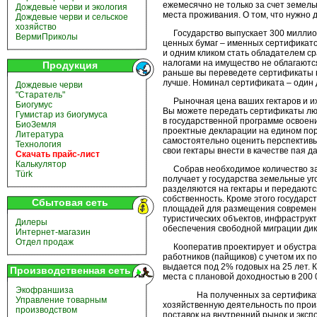
ежемесячно не только за счет земель
Дождевые черви и экология
места проживания. О том, что нужно 
Дождевые черви и сельское
хозяйство
Государство выпускает 300 миллион
ВермиПриколы
ценных бумаг – именных сертификатов
и одним кликом стать обладателем с
налогами на имущество не облагаются
Продукция
раньше вы переведете сертификаты в 
лучше. Номинал сертификата – один 
Дождевые черви
"Старатель"
Рыночная цена ваших гектаров и их 
Биогумус
Вы можете передать сертификаты лю
Гумистар из биогумуса
в государственной программе освоен
БиоЗемля
проектные декларации на едином пор
Литература
самостоятельно оценить перспективы
Технология
свои гектары внести в качестве пая д
Скачать прайс-лист
Калькулятор
Собрав необходимое количество зая
Türk
получает у государства земельные уг
разделяются на гектары и передаютс
собственность. Кроме этого государ
Сбытовая сеть
площадей для размещения современн
туристических объектов, инфраструк
Дилеры
обеспечения свободной миграции дики
Интернет-магазин
Отдел продаж
Кооператив проектирует и обустраив
работников (пайщиков) с учетом их 
выдается под 2% годовых на 25 лет.
Производственная сеть
места с плановой доходностью в 200 
Экофраншиза
На полученных за сертификаты г
Управление товарным
хозяйственную деятельность по прои
производством
поставок на внутренний рынок и экс