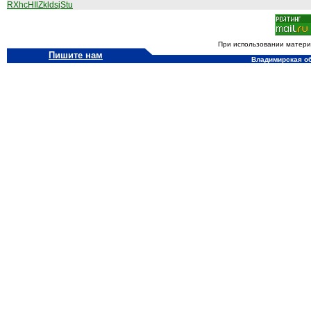
RXhcHIlZkldsjStu
При использовании материа
Пишите нам
Владимирская обл