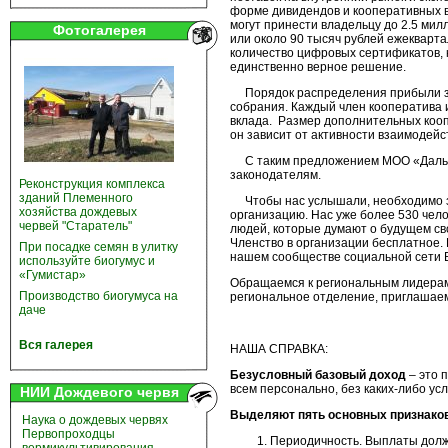
форме дивидендов и кооперативных в
могут принести владельцу до 2.5 ми
Фотогалерея
или около 90 тысяч рублей ежекварт
количество цифровых сертификатов, 
единственно верное решение.
Порядок распределения прибыли зав
собрания. Каждый член кооператива и
вклада. Размер дополнительных коо
он зависит от активности взаимодейс
С таким предложением МОО «Дальне
законодателям.
Реконструкция комплекса
зданий Племенного
Чтобы нас услышали, необходимо за
хозяйства дождевых
организацию. Нас уже более 530 чел
червей "Старатель"
людей, которые думают о будущем св
Членство в организации бесплатное.
При посадке семян в улитку
нашем сообществе социальной сети 
используйте биогумус и
«Гумистар»
Обращаемся к региональным лидерам 
Производство биогумуса на
региональное отделение, приглашаем
даче
Вся галерея
НАША СПРАВКА:
Безусловный базовый доход
– это 
всем персонально, без каких-либо у
НИИ Дождевого червя
Выделяют пять основных признако
Наука о дождевых червях
Первопроходцы
Периодичность. Выплаты долж