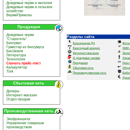
Дождевые черви и экология
Дождевые черви и сельское
хозяйство
ВермиПриколы
Продукция
Дождевые черви
Разделы сайта
"Старатель"
Биогумус
Консорциум ДЧ
Фото
Гумистар из биогумуса
Ежегодный конкурс
НИИ 
БиоЗемля
Интернет-магазин
Зеле
Литература
О дождевых червях
Упра
Технология
Скачать прайс-лист
Продукция
Грин
Калькулятор
Сбытовая сеть
Обуч
Türk
Производственная сеть
Библ
Лунн
Сбытовая сеть
Дилеры
Интернет-магазин
Отдел продаж
Производственная сеть
Экофраншиза
Управление товарным
производством