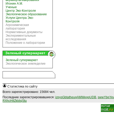
вермикультивирования
Игонин А.М.
Ученые
Центр Эко-Контроля
Экологическое образование
Услуги Центра Эко-
Контроля
Агрохимическая
лаборатория
Нормативные документы
Экспериментальные
исследования
Положение о лаборатории
Зеленый супермаркет
Зеленый супермаркет
Экологическое земледелие
Статистика по сайту
Всего зарегистрировано: 15684 чел.
Последние зарегистрировавшиеся:
jzpysGbtatheugAMWegqUDB
,
swwYbpYev
RXhcHIlZkldsjStu