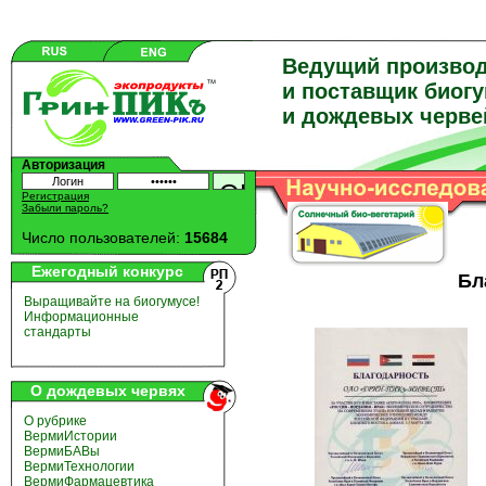
Ведущий произво
и поставщик биог
и дождевых черве
Авторизация
Регистрация
Забыли пароль?
Число пользователей:
15684
Ежегодный конкурс
Бл
Выращивайте на биогумусе!
Информационные
стандарты
О дождевых червях
О рубрике
ВермиИстории
ВермиБАВы
ВермиТехнологии
ВермиФармацевтика