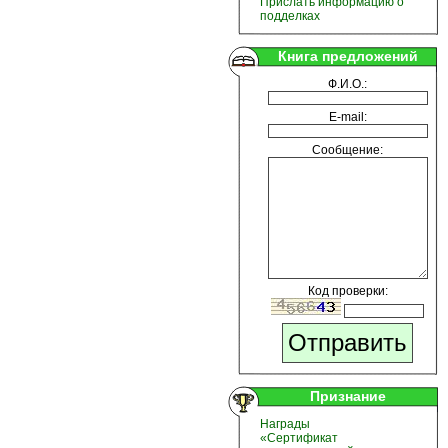
Прислать информацию о
подделках
Книга предложений
Ф.И.О.:
E-mail:
Сообщение:
Код проверки:
Признание
Награды
«Сертификат