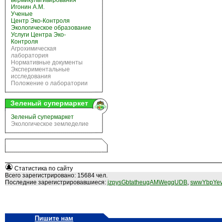
вермикультивирования
Игонин А.М.
Ученые
Центр Эко-Контроля
Экологическое образование
Услуги Центра Эко-
Контроля
Агрохимическая
лаборатория
Нормативные документы
Экспериментальные
исследования
Положение о лаборатории
Зеленый супермаркет
Зеленый супермаркет
Экологическое земледелие
Статистика по сайту
Всего зарегистрировано: 15684 чел.
Последние зарегистрировавшиеся:
jzpysGbtatheugAMWegqUDB
,
swwYbpYev
Пишите нам