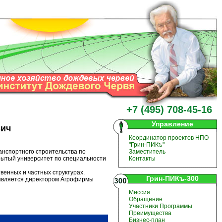
+7 (495) 708-45-16
Управление
вич
Координатор проектов НПО
"Грин-ПИКъ"
ранспортного строительства по
Заместитель
крытый университет по специальности
Контакты
твенных и частных структурах.
Грин-ПИКъ-300
 является директором Агрофирмы
Миссия
Обращение
Участники Программы
Преимущества
Бизнес-план