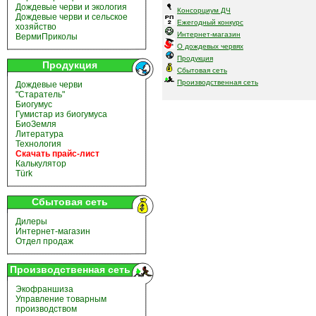
Дождевые черви и экология
Консорциум ДЧ
Дождевые черви и сельское
Ежегодный конкурс
хозяйство
Интернет-магазин
ВермиПриколы
О дождевых червях
Продукция
Продукция
Сбытовая сеть
Производственная сеть
Дождевые черви
"Старатель"
Биогумус
Гумистар из биогумуса
БиоЗемля
Литература
Технология
Скачать прайс-лист
Калькулятор
Türk
Сбытовая сеть
Дилеры
Интернет-магазин
Отдел продаж
Производственная сеть
Экофраншиза
Управление товарным
производством