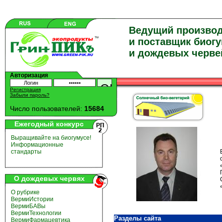
Ведущий произво
и поставщик биог
и дождевых черве
Авторизация
Регистрация
Забыли пароль?
Число пользователей:
15684
Ежегодный конкурс
Выращивайте на биогумусе!
Информационные
стандарты
О дождевых червях
О рубрике
ВермиИстории
ВермиБАВы
ВермиТехнологии
Разделы сайта
ВермиФармацевтика