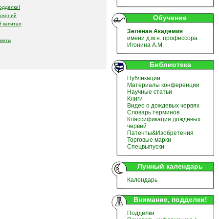
одделки!
ожений
Обучение
 капитал
Зелёная Академия
имени д.м.н. профессора
оветы
Игонина А.М.
Библиотека
Публикации
Материалы конференции
Научные статьи
Книги
Видео о дождевых червях
Словарь терминов
Классификация дождевых
червей
Патенты&Изобретения
Торговые марки
Спецвыпуски
Лунный календарь
Календарь
Внимание, подделки!
Подделки