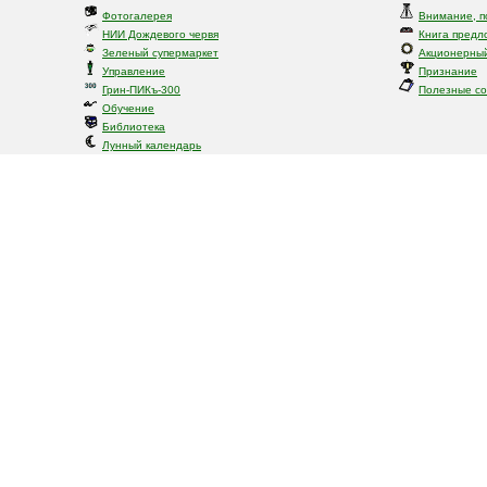
Фотогалерея
Внимание, п
НИИ Дождевого червя
Книга предл
Зеленый супермаркет
Акционерный
Управление
Признание
Грин-ПИКъ-300
Полезные с
Обучение
Библиотека
Лунный календарь