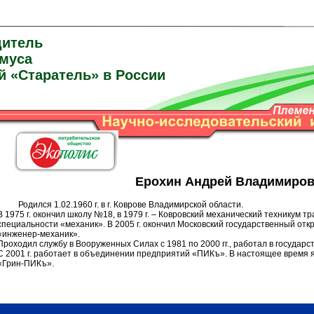
дитель
умуса
й «Старатель» в России
Ерохин Андрей Владимиро
Родился 1.02.1960 г. в г. Коврове Владимирской области.
В 1975 г. окончил школу №18, в 1979 г. – Ковровский механический техникум т
специальности «механик». В 2005 г. окончил Московский государственный от
«инженер-механик».
Проходил службу в Вооруженных Силах с 1981 по 2000 гг., работал в государс
С 2001 г. работает в объединении предприятий «ПИКъ». В настоящее время
«Грин-ПИКъ».