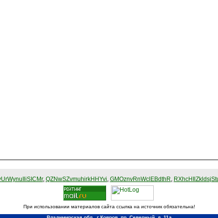
UrWynuIliSICMr
,
QZNwSZvmuhirkHHYvi
,
GMOznvRnWclEBdthR
,
RXhcHIlZkldsjSt
При использовании материалов сайта ссылка на источник обязательна!
Владимирская обл., г Ковров, пр. Северный, д. 11а