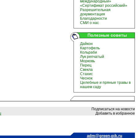
международный»
«Сертификат российский»
Разрешительная
документация
Благодарности
СМИ о нас
Полезные советы
Дайкон
Картофель
Кольраби
Лук репчатый
Морковь
Перец
Свекла
Стахис
Чеснок
Целебные и пряные травы в
нашем саду
Подписаться на новости
u
Добавить в избранное
adm@green-pik.ru