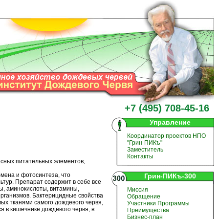
+7 (495) 708-45-16
Управление
Координатор проектов НПО
"Грин-ПИКъ"
Заместитель
Контакты
ных питательных элементов,
мена и фотосинтеза, что
Грин-ПИКъ-300
тур. Препарат содержит в себе все
ы, аминокислоты, витамины,
Миссия
рганизмов. Бактерицидные свойства
Обращение
ых тканями самого дождевого червя,
Участники Программы
 в кишечнике дождевого червя, в
Преимущества
Бизнес-план