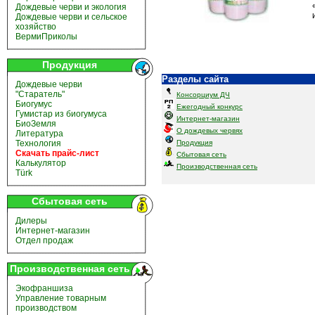
Дождевые черви и экология
Дождевые черви и сельское
хозяйство
ВермиПриколы
Продукция
Разделы сайта
Дождевые черви
"Старатель"
Консорциум ДЧ
Биогумус
Ежегодный конкурс
Гумистар из биогумуса
Интернет-магазин
БиоЗемля
О дождевых червях
Литература
Технология
Продукция
Скачать прайс-лист
Сбытовая сеть
Калькулятор
Производственная сеть
Türk
Сбытовая сеть
Дилеры
Интернет-магазин
Отдел продаж
Производственная сеть
Экофраншиза
Управление товарным
производством