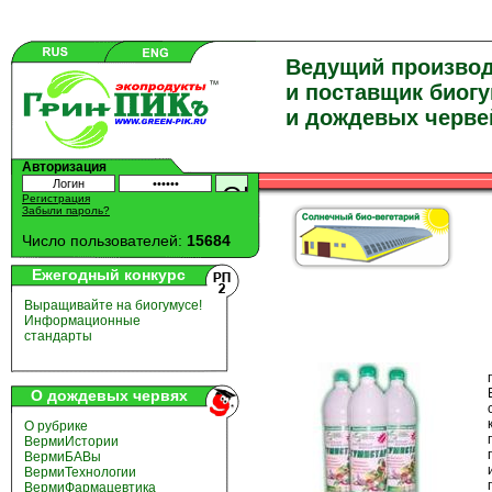
Ведущий произво
и поставщик биог
и дождевых черве
Авторизация
Регистрация
Забыли пароль?
Число пользователей:
15684
Ежегодный конкурс
Выращивайте на биогумусе!
Информационные
стандарты
О дождевых червях
О рубрике
ВермиИстории
ВермиБАВы
ВермиТехнологии
ВермиФармацевтика