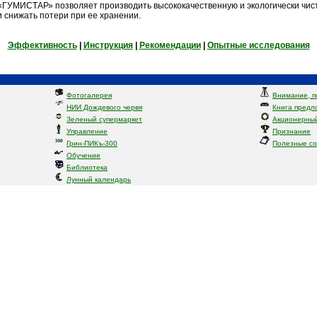
«ГУМИСТАР» позволяет производить высококачественную и экологически чис
и снижать потери при ее хранении.
Эффективность
|
Инструкция
|
Рекомендации
|
Опытные исследования
Фотогалерея
Внимание, п
НИИ Дождевого червя
Книга предл
Зеленый супермаркет
Акционерный
Управление
Признание
Грин-ПИКъ-300
Полезные с
Обучение
Библиотека
Лунный календарь