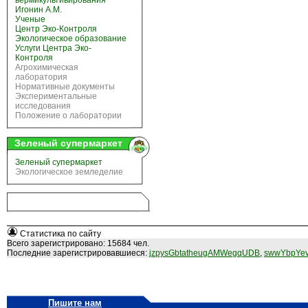
вермикультивирования
Игонин А.М.
Ученые
Центр Эко-Контроля
Экологическое образование
Услуги Центра Эко-
Контроля
Агрохимическая
лаборатория
Нормативные документы
Экспериментальные
исследования
Положение о лаборатории
Зеленый супермаркет
Зеленый супермаркет
Экологическое земледелие
Статистика по сайту
Всего зарегистрировано: 15684 чел.
Последние зарегистрировавшиеся:
jzpysGbtatheugAMWegqUDB
,
swwYbpYev
Пишите нам