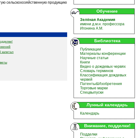
тую сельскохозяйственную продукцию
Обучение
Зелёная Академия
имени д.м.н. профессора
Игонина А.М.
Библиотека
одделки!
ожений
Публикации
 капитал
Материалы конференции
Научные статьи
Книги
оветы
Видео о дождевых червях
Словарь терминов
Классификация дождевых
червей
Патенты&Изобретения
Торговые марки
Спецвыпуски
Лунный календарь
Календарь
Внимание, подделки!
Подделки