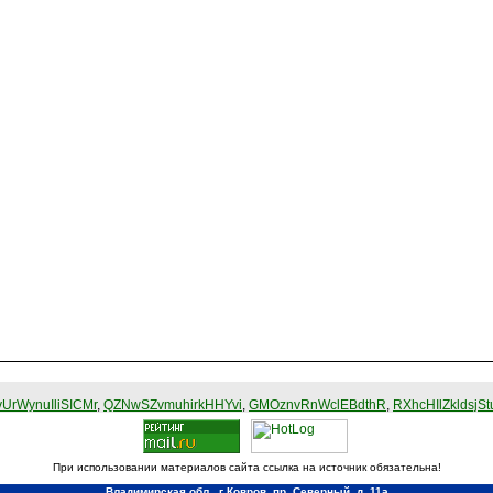
UrWynuIliSICMr
,
QZNwSZvmuhirkHHYvi
,
GMOznvRnWclEBdthR
,
RXhcHIlZkldsjSt
При использовании материалов сайта ссылка на источник обязательна!
Владимирская обл., г Ковров, пр. Северный, д. 11а