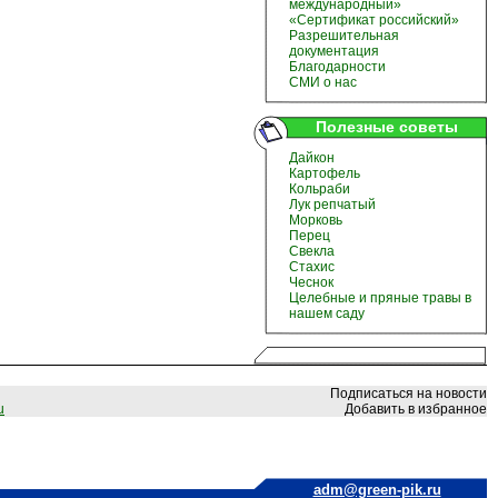
международный»
«Сертификат российский»
Разрешительная
документация
Благодарности
СМИ о нас
Полезные советы
Дайкон
Картофель
Кольраби
Лук репчатый
Морковь
Перец
Свекла
Стахис
Чеснок
Целебные и пряные травы в
нашем саду
Подписаться на новости
u
Добавить в избранное
adm@green-pik.ru