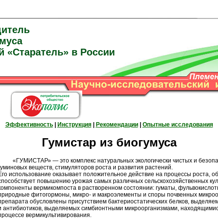
дитель
умуса
й «Старатель» в России
Эффективность
|
Инструкция
|
Рекомендации
|
Опытные исследования
Гумистар из биогумуса
«ГУМИСТАР» — это комплекс натуральных экологически чистых и безопас
гуминовых веществ, стимуляторов роста и развития растений.
Его использование оказывает положительное действие на процессы роста, об
способствует повышению урожая самых различных сельскохозяйственных куль
компоненты вермикомпоста в растворенном состоянии: гуматы, фульвокислот
природные фитогормоны, микро- и макроэлементы и споры почвенных микроо
препарата обусловлены присутствием бактериостатических белков, выделяем
и антибиотиков, выделяемых симбионтными микроорганизмами, находящимися
процессе вермикультивирования.