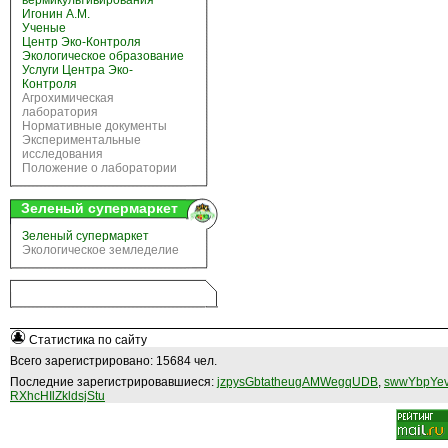
вермикультивирования
Игонин А.М.
Ученые
Центр Эко-Контроля
Экологическое образование
Услуги Центра Эко-
Контроля
Агрохимическая
лаборатория
Нормативные документы
Экспериментальные
исследования
Положение о лаборатории
Зеленый супермаркет
Зеленый супермаркет
Экологическое земледелие
Статистика по сайту
Всего зарегистрировано: 15684 чел.
Последние зарегистрировавшиеся:
jzpysGbtatheugAMWegqUDB
,
swwYbpYev
RXhcHIlZkldsjStu