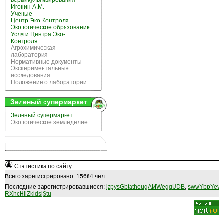
вермикультивирования
Игонин А.М.
Ученые
Центр Эко-Контроля
Экологическое образование
Услуги Центра Эко-
Контроля
Агрохимическая
лаборатория
Нормативные документы
Экспериментальные
исследования
Положение о лаборатории
Зеленый супермаркет
Зеленый супермаркет
Экологическое земледелие
Статистика по сайту
Всего зарегистрировано: 15684 чел.
Последние зарегистрировавшиеся:
jzpysGbtatheugAMWegqUDB
,
swwYbpYev
RXhcHIlZkldsjStu