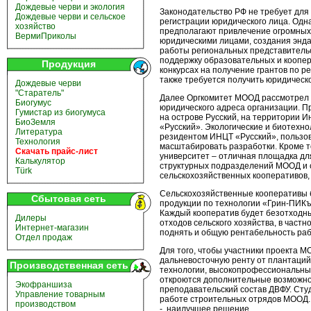
Дождевые черви и экология
Законодательство РФ не требует дл
Дождевые черви и сельское
регистрации юридического лица. Одн
хозяйство
предполагают привлечение огромных 
ВермиПриколы
юридическими лицами, создания энд
работы региональных представительс
поддержку образовательных и коопер
Продукция
конкурсах на получение грантов по 
также требуется получить юридическ
Дождевые черви
"Старатель"
Далее Оргкомитет МООД рассмотрел 
Биогумус
юридического адреса организации. 
Гумистар из биогумуса
на острове Русский, на территории И
БиоЗемля
«Русский». Экологические и биотехн
Литература
резидентом ИНЦТ «Русский», пользов
Технология
масштабировать разработки. Кроме 
Скачать прайс-лист
университет – отличная площадка дл
Калькулятор
структурных подразделений МООД и 
Türk
сельскохозяйственных кооперативов,
Сельскохозяйственные кооперативы 
Сбытовая сеть
продукции по технологии «Грин-ПИКъ»
Каждый кооператив будет безотходн
Дилеры
отходов сельского хозяйства, в част
Интернет-магазин
поднять и общую рентабельность раб
Отдел продаж
Для того, чтобы участники проекта 
дальневосточную ренту от плантаций
Производственная сеть
технологии, высокопрофессиональны
откроются дополнительные возможнос
Экофраншиза
преподавательский состав ДВФУ. Студ
Управление товарным
работе строительных отрядов МООД
производством
- наилучшее решение.