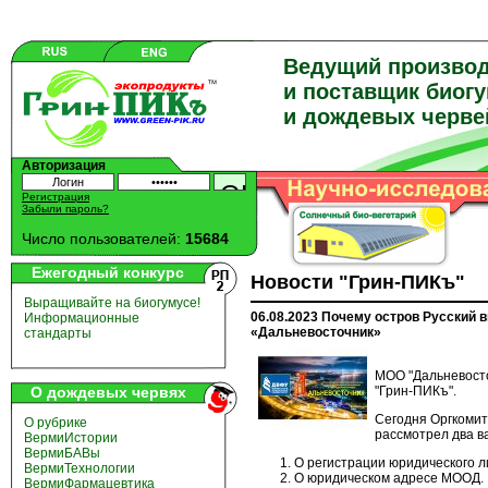
Ведущий произво
и поставщик биог
и дождевых черве
Авторизация
Регистрация
Забыли пароль?
Число пользователей:
15684
Ежегодный конкурс
Новости "Грин-ПИКъ"
Выращивайте на биогумусе!
06.08.2023 Почему остров Русский
Информационные
«Дальневосточник»
стандарты
МОО "Дальневосто
О дождевых червях
"Грин-ПИКъ".
Сегодня Оргкоми
О рубрике
рассмотрел два в
ВермиИстории
ВермиБАВы
О регистрации юридического 
ВермиТехнологии
О юридическом адресе МООД.
ВермиФармацевтика