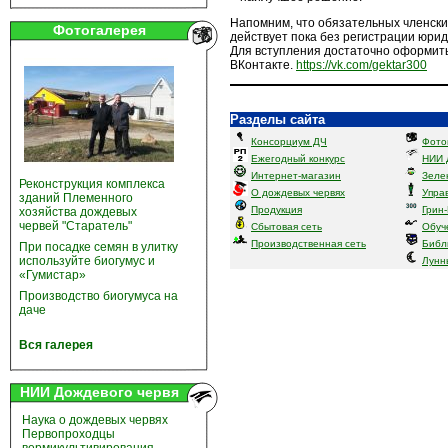
Напомним, что обязательных членск
Фотогалерея
действует пока без регистрации юрид
Для вступления достаточно оформить 
ВКонтакте.
https://vk.com/gektar300
Разделы сайта
Консорциум ДЧ
Фото
Ежегодный конкурс
НИИ 
Интернет-магазин
Зеле
Реконструкция комплекса
О дождевых червях
Упра
зданий Племенного
Продукция
Грин
хозяйства дождевых
червей "Старатель"
Сбытовая сеть
Обуч
Производственная сеть
Библ
При посадке семян в улитку
используйте биогумус и
Лунн
«Гумистар»
Производство биогумуса на
даче
Вся галерея
НИИ Дождевого червя
Наука о дождевых червях
Первопроходцы