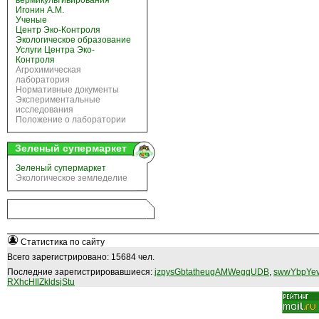
вермикультивирования
Игонин А.М.
Ученые
Центр Эко-Контроля
Экологическое образование
Услуги Центра Эко-
Контроля
Агрохимическая
лаборатория
Нормативные документы
Экспериментальные
исследования
Положение о лаборатории
Зеленый супермаркет
Зеленый супермаркет
Экологическое земледелие
Статистика по сайту
Всего зарегистрировано: 15684 чел.
Последние зарегистрировавшиеся:
jzpysGbtatheugAMWegqUDB
,
swwYbpYev
RXhcHIlZkldsjStu