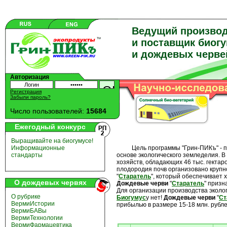
Ведущий произво
и поставщик биог
и дождевых черве
Авторизация
Регистрация
Забыли пароль?
Число пользователей:
15684
Ежегодный конкурс
Выращивайте на биогумусе!
Цель программы "Грин-ПИКъ" - про
Информационные
основе экологического земледелия. 
стандарты
хозяйств, обладающих 46 тыс. гекта
плодородия почв организовано круп
"
Старатель
", который обеспечивает 
О дождевых червях
Дождевые
черви
"
Старатель
" приз
Для организации производства эколо
О рубрике
Биогумус
у нет!
Дождевые
черви
"
Ст
ВермиИстории
прибылью в размере 15-18 млн. рубле
ВермиБАВы
ВермиТехнологии
ВермиФармацевтика