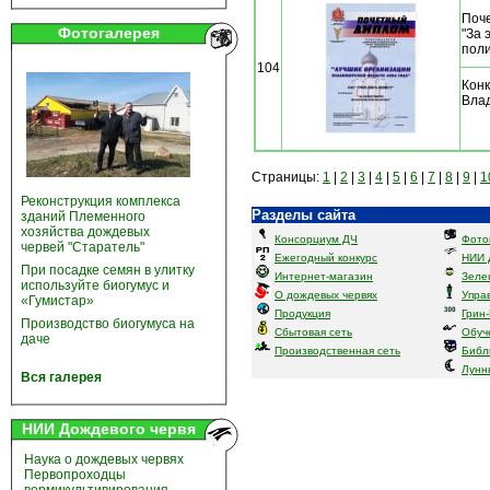
Поч
Фотогалерея
"За 
поли
104
Конк
Влад
Страницы:
1
|
2
|
3
|
4
|
5
|
6
|
7
|
8
|
9
|
1
Реконструкция комплекса
Разделы сайта
зданий Племенного
хозяйства дождевых
Консорциум ДЧ
Фото
червей "Старатель"
Ежегодный конкурс
НИИ 
При посадке семян в улитку
Интернет-магазин
Зеле
используйте биогумус и
О дождевых червях
Упра
«Гумистар»
Продукция
Грин
Производство биогумуса на
Сбытовая сеть
Обуч
даче
Производственная сеть
Библ
Лунн
Вся галерея
НИИ Дождевого червя
Наука о дождевых червях
Первопроходцы