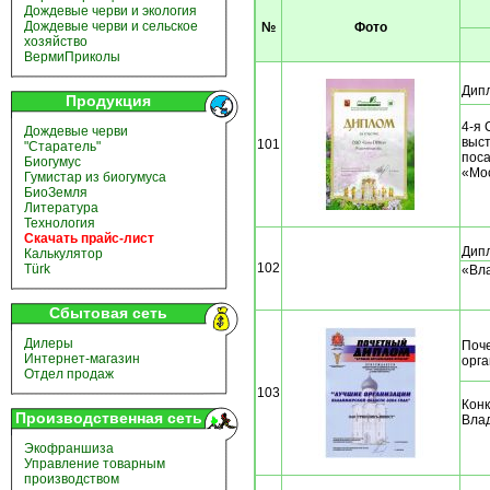
Дождевые черви и экология
Дождевые черви и сельское
№
Фото
хозяйство
ВермиПриколы
Дипл
Продукция
4-я
Дождевые черви
выст
101
"Старатель"
пос
Биогумус
«Мо
Гумистар из биогумуса
БиоЗемля
Литература
Технология
Скачать прайс-лист
Дипл
Калькулятор
102
Türk
«Вл
Сбытовая сеть
Дилеры
Поч
Интернет-магазин
орга
Отдел продаж
103
Конк
Производственная сеть
Влад
Экофраншиза
Управление товарным
производством