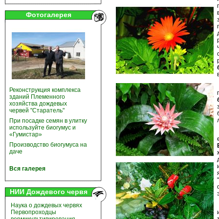
Фотогалерея
Реконструкция комплекса
зданий Племенного
хозяйства дождевых
червей "Старатель"
При посадке семян в улитку
используйте биогумус и
«Гумистар»
Производство биогумуса на
даче
Вся галерея
НИИ Дождевого червя
Наука о дождевых червях
Первопроходцы