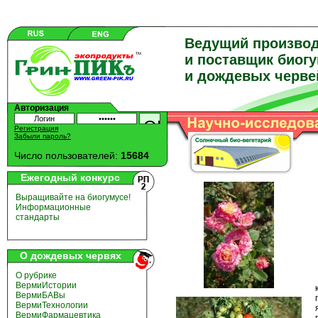
Ведущий произво
и поставщик биог
и дождевых черве
Авторизация
Регистрация
Забыли пароль?
Число пользователей:
15684
Ежегодный конкурс
Выращивайте на биогумусе!
Информационные
стандарты
О дождевых червях
О рубрике
ВермиИстории
ВермиБАВы
ВермиТехнологии
ВермиФармацевтика