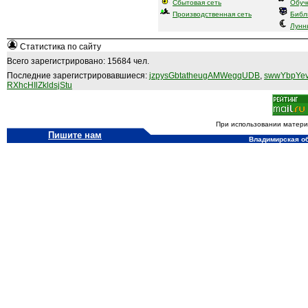
Сбытовая сеть
Обуч
Производственная сеть
Библ
Лунн
Статистика по сайту
Всего зарегистрировано: 15684 чел.
Последние зарегистрировавшиеся:
jzpysGbtatheugAMWegqUDB
,
swwYbpYev
RXhcHIlZkldsjStu
При использовании материа
Пишите нам
Владимирская обл