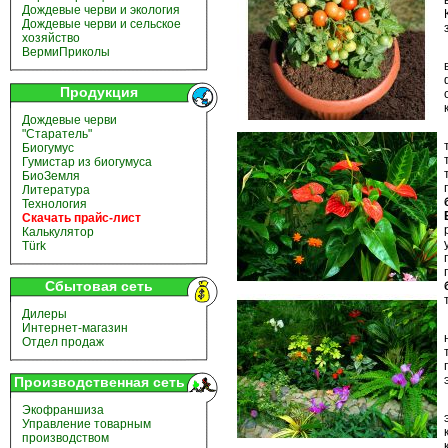
Дождевые черви и экология
Дождевые черви и сельское
хозяйство
ВермиПриколы
Продукция
Дождевые черви
"Старатель"
Биогумус
Гумистар из биогумуса
БиоЗемля
Литература
Технология
Скачать прайс-лист
Калькулятор
Türk
Сбытовая сеть
Дилеры
Интернет-магазин
Отдел продаж
Производственная сеть
Экофраншиза
Управление товарным
производством