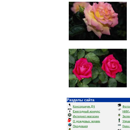
Разделы сайта
Консорциум ДЧ
Фото
Ежегодный конкурс
НИИ 
Интернет-магазин
Зеле
О дождевых червях
Упра
Продукция
Грин