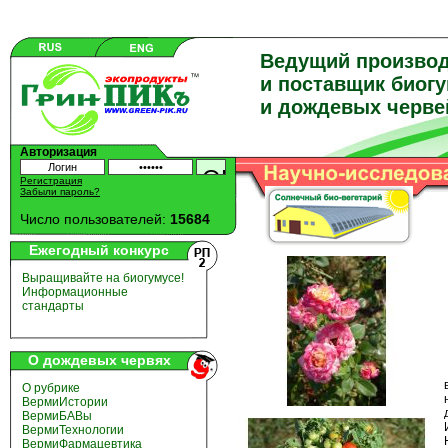
Ведущий произво
и поставщик биог
и дождевых черве
Авторизация
Регистрация
Забыли пароль?
Число пользователей:
15684
Ежегодный конкурс
Выращивайте на биогумусе!
Информационные
стандарты
О дождевых червях
О рубрике
ВермиИстории
ВермиБАВы
ВермиТехнологии
ВермиФармацевтика