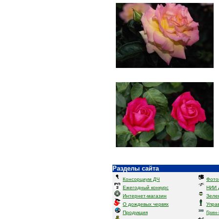
Разделы сайта
Консорциум ДЧ
Фото
Ежегодный конкурс
НИИ 
Интернет-магазин
Зеле
О дождевых червях
Упра
Продукция
Грин