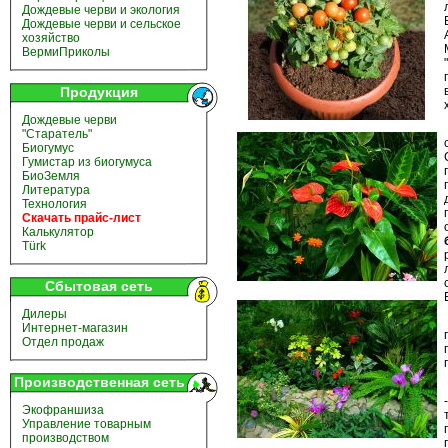
Дождевые черви и экология
Дождевые черви и сельское
хозяйство
ВермиПриколы
Продукция
Дождевые черви
"Старатель"
Биогумус
Гумистар из биогумуса
БиоЗемля
Литература
Технология
Скачать прайс-лист
Калькулятор
Türk
Сбытовая сеть
Дилеры
Интернет-магазин
Отдел продаж
Производственная сеть
Экофраншиза
Управление товарным
производством