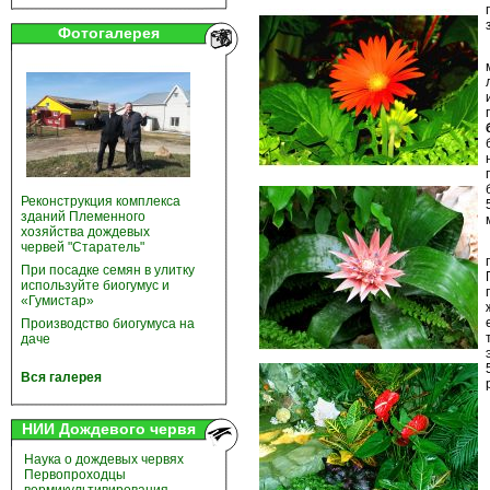
Фотогалерея
Реконструкция комплекса
зданий Племенного
хозяйства дождевых
червей "Старатель"
При посадке семян в улитку
используйте биогумус и
«Гумистар»
Производство биогумуса на
даче
Вся галерея
НИИ Дождевого червя
Наука о дождевых червях
Первопроходцы