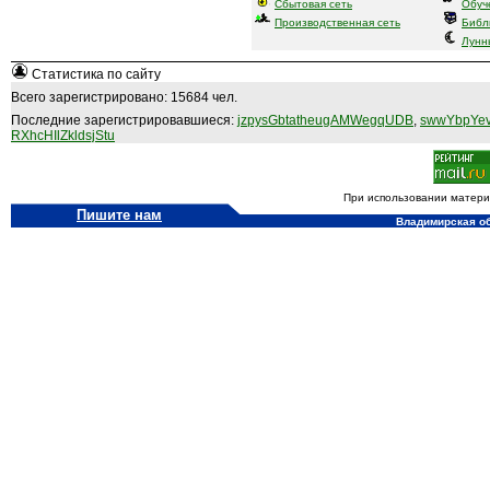
Сбытовая сеть
Обуч
Производственная сеть
Библ
Лунн
Статистика по сайту
Всего зарегистрировано: 15684 чел.
Последние зарегистрировавшиеся:
jzpysGbtatheugAMWegqUDB
,
swwYbpYev
RXhcHIlZkldsjStu
При использовании материа
Пишите нам
Владимирская обл