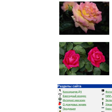
Разделы сайта
Консорциум ДЧ
Фото
Ежегодный конкурс
НИИ 
Интернет-магазин
Зеле
О дождевых червях
Упра
Продукция
Грин