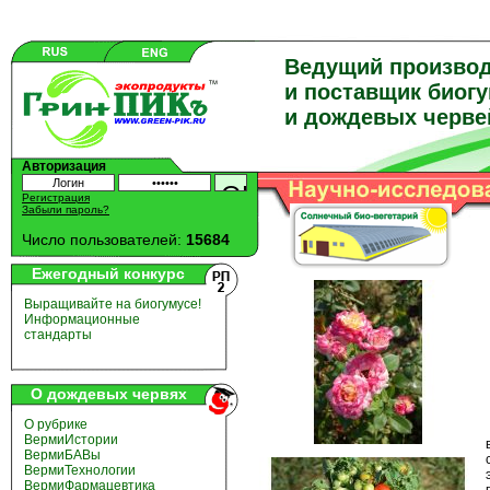
Ведущий произво
и поставщик биог
и дождевых черве
Авторизация
Регистрация
Забыли пароль?
Число пользователей:
15684
Ежегодный конкурс
Выращивайте на биогумусе!
Информационные
стандарты
О дождевых червях
О рубрике
ВермиИстории
ВермиБАВы
ВермиТехнологии
ВермиФармацевтика