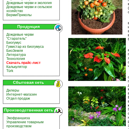
Дождевые черви и экология
Дождевые черви и сельское
хозяйство
ВермиПриколы
Продукция
Дождевые черви
"Старатель"
Биогумус
Гумистар из биогумуса
БиоЗемля
Литература
Технология
Скачать прайс-лист
Калькулятор
Türk
Сбытовая сеть
Дилеры
Интернет-магазин
Отдел продаж
Производственная сеть
Экофраншиза
Управление товарным
производством