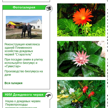
Фотогалерея
Реконструкция комплекса
зданий Племенного
хозяйства дождевых
червей "Старатель"
При посадке семян в улитку
используйте биогумус и
«Гумистар»
Производство биогумуса на
даче
Вся галерея
НИИ Дождевого червя
Наука о дождевых червях
Первопроходцы