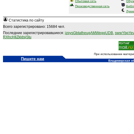
Сбытовая сеть
Обуч
Производственная сеть
Библ
Лунн
Статистика по сайту
Всего зарегистрировано: 15684 чел.
Последние зарегистрировавшиеся:
jzpysGbtatheugAMWegqUDB
,
swwYbpYev
RXhcHIlZkldsjStu
При использовании материа
Пишите нам
Владимирская обл