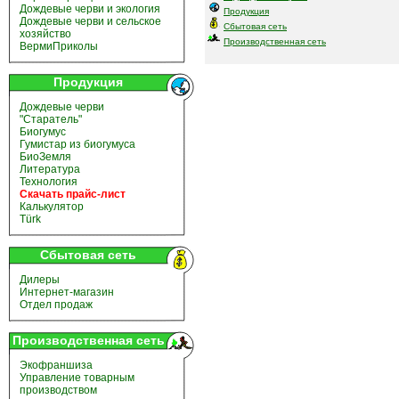
Дождевые черви и экология
Продукция
Дождевые черви и сельское
Сбытовая сеть
хозяйство
Производственная сеть
ВермиПриколы
Продукция
Дождевые черви
"Старатель"
Биогумус
Гумистар из биогумуса
БиоЗемля
Литература
Технология
Скачать прайс-лист
Калькулятор
Türk
Сбытовая сеть
Дилеры
Интернет-магазин
Отдел продаж
Производственная сеть
Экофраншиза
Управление товарным
производством