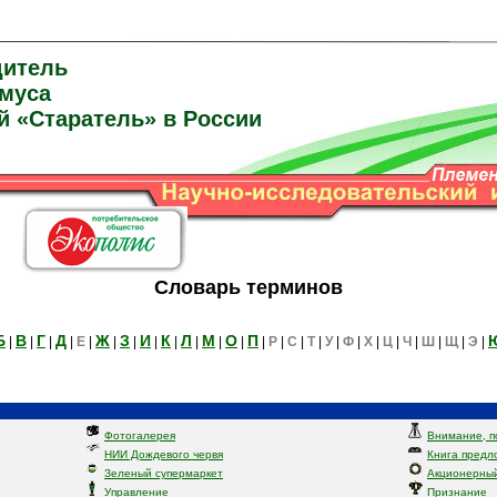
дитель
умуса
й «Старатель» в России
Словарь терминов
Б
В
Г
Д
Ж
З
И
К
Л
М
О
П
|
|
|
|
Е
|
|
|
|
|
|
|
|
|
Р
|
С
|
Т
|
У
|
Ф
|
Х
|
Ц
|
Ч
|
Ш
|
Щ
|
Э
|
Фотогалерея
Внимание, п
НИИ Дождевого червя
Книга предл
Зеленый супермаркет
Акционерный
Управление
Признание