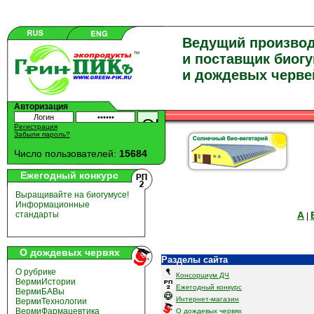
Ведущий произво
и поставщик биог
и дождевых черве
Авторизация
Регистрация
Забыли пароль?
Число пользователей:
15684
Ежегодный конкурс
Выращивайте на биогумусе!
Информационные
А
стандарты
|
О дождевых червях
Разделы сайта
О рубрике
Консорциум ДЧ
ВермиИстории
Ежегодный конкурс
ВермиБАВы
Интернет-магазин
ВермиТехнологии
ВермиФармацевтика
О дождевых червях