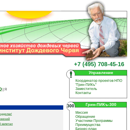
+7 (495) 708-45-16
Управление
Координатор проектов НПО
"Грин-ПИКъ"
Ю
Заместитель
|
Я
Контакты
Грин-ПИКъ-300
Миссия
одделки!
Обращение
ожений
Участники Программы
 капитал
Преимущества
Бизнес-план