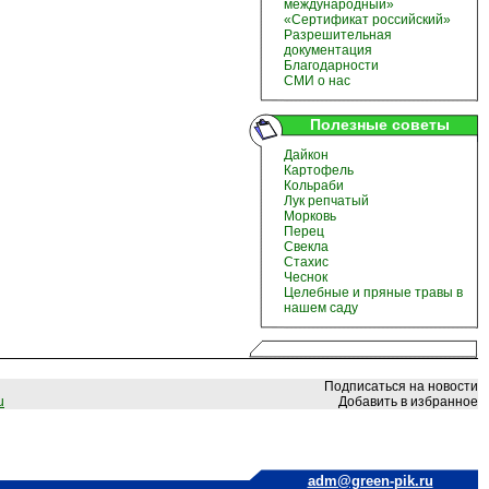
международный»
«Сертификат российский»
Разрешительная
документация
Благодарности
СМИ о нас
Полезные советы
Дайкон
Картофель
Кольраби
Лук репчатый
Морковь
Перец
Свекла
Стахис
Чеснок
Целебные и пряные травы в
нашем саду
Подписаться на новости
u
Добавить в избранное
adm@green-pik.ru