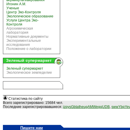
вермикультивирования
Игонин А.М.
Ученые
Центр Эко-Контроля
Экологическое образование
Услуги Центра Эко-
Контроля
Агрохимическая
лаборатория
Нормативные документы
Экспериментальные
исследования
Положение о лаборатории
Зеленый супермаркет
Зеленый супермаркет
Экологическое земледелие
Статистика по сайту
Всего зарегистрировано: 15684 чел.
Последние зарегистрировавшиеся:
jzpysGbtatheugAMWegqUDB
,
swwYbpYev
Пишите нам