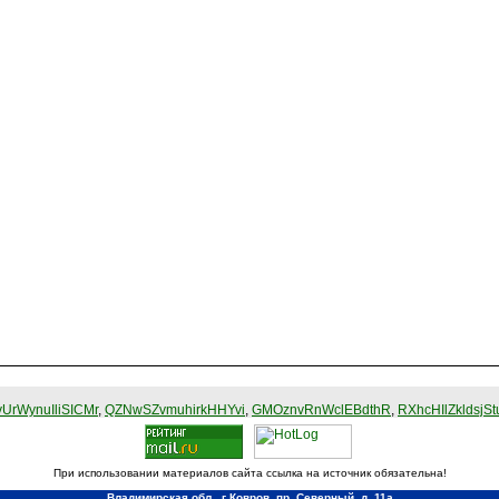
UrWynuIliSICMr
,
QZNwSZvmuhirkHHYvi
,
GMOznvRnWclEBdthR
,
RXhcHIlZkldsjSt
При использовании материалов сайта ссылка на источник обязательна!
Владимирская обл., г Ковров, пр. Северный, д. 11а