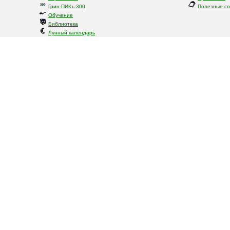
Грин-ПИКъ-300
Полезные с
Обучение
Библиотека
Лунный календарь