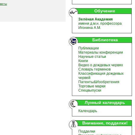
оветы
Обучение
Зелёная Академия
имени д.м.н. профессора
Игонина А.М.
Библиотека
Публикации
Материалы конференции
Научные статьи
Книги
Видео о дождевых червях
Словарь терминов
Классификация дождевых
червей
Патенты&Изобретения
Торговые марки
Спецвыпуски
Лунный календарь
Календарь
Внимание, подделки!
Подделки