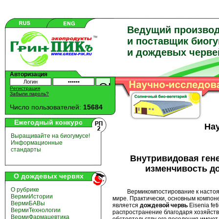
Ведущий произво
и поставщик биог
и дождевых черве
Авторизация
Регистрация
Забыли пароль?
Число пользователей:
15684
Ежегодный конкурс
На
Выращивайте на биогумусе!
Информационные
стандарты
Внутривидовая ген
изменчивость до
О дождевых червях
О рубрике
Вермикомпостирование к настояще
ВермиИстории
мире. Практически, основным компон
ВермиБАВы
является
дождевой
червь
Eisenia fet
ВермиТехнологии
распространение благодаря хозяйств
ВермиФармацевтика
обстоятельству его поселения имеют