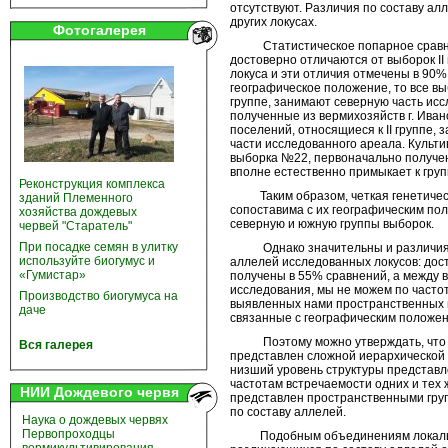
отсутствуют. Различия по составу ал
других локусах.
Фотогалерея
Статистическое попарное сравнение
достоверно отличаются от выборок II
локуса и эти отличия отмечены в 90%
географическое положение, то все вы
группе, занимают северную часть ис
полученные из вермихозяйств г. Иван
поселений, относящиеся к II группе,
части исследованного ареала. Культи
выборка №22, первоначально получен
вполне естественно примыкает к гру
Реконструкция комплекса
Таким образом, четкая генетическ
зданий Племенного
сопоставима с их географическим пол
хозяйства дождевых
северную и южную группы выборок.
червей "Старатель"
При посадке семян в улитку
Однако значительны и различия вы
используйте биогумус и
аллелей исследованных локусов: дос
«Гумистар»
получены в 55% сравнений, а между в
исследования, мы не можем по часто
Производство биогумуса на
выявленных нами пространственных г
даче
связанные с географическим положен
Поэтому можно утверждать, что вид
Вся галерея
представлен сложной иерархической с
низший уровень структуры представ
частотам встречаемости одних и тех
НИИ Дождевого червя
представлен пространственными гру
по составу аллелей.
Наука о дождевых червях
Первопроходцы
Подобным объединениям локальных