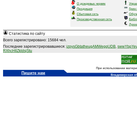
О дождевых червях
Упра
Продукция
Грин
Сбытовая сеть
Обуч
Производственная сеть
Библ
Лунн
Статистика по сайту
Всего зарегистрировано: 15684 чел.
Последние зарегистрировавшиеся:
jzpysGbtatheugAMWegqUDB
,
swwYbpYev
RXhcHIlZkldsjStu
При использовании материа
Пишите нам
Владимирская обл