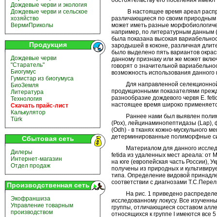
Дождевые черви и экология
В настоящее время ареал распрост
Дождевые черви и сельское
различающиеся по своим природным х
хозяйство
может иметь разные морфобиологичес
ВермиПриколы
например, по литературным данным (
была показана высокая вариабельност
Продукция
зародышей в коконе, различная длит
было выделено пять вариантов окрас
Дождевые черви
данному признаку или же может включ
"Старатель"
говорят о значительной вариабельнос
Биогумус
возможность использования данного 
Гумистар из биогумуса
Для направленной селекционной р
БиоЗемля
продукционными показателями прежд
Литература
разнообразие дождевого червя E. feti
Технология
настоящее время широко применяетс
Скачать прайс-лист
Калькулятор
Раннее нами был выявлен полимор
Türk
(Рох), лейцинаминопептидазы (Lap),
(Odh) - в тканях кожно-мускульного м
детерминированные полиморфные сис
Сбытовая сеть
Материалом для данного исследова
Дилеры
fetida из удаленных мест ареала: от
Интернет-магазин
на юге (европейская часть России), 
Отдел продаж
получены из природных и культивиру
типа. Определение видовой принадл
соответствии с диагнозами Т.С.Перель
Производственная сеть
На рис. 1 приведено распределени
Экофраншиза
исследованному локусу. Все изученн
Управление товарным
группы, отличающиеся составом аллел
производством
относящихся к группе I имеются все 5 а