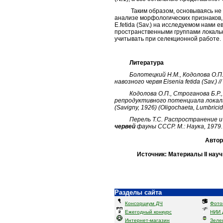
Таким образом, основываясь не тол
анализе морфологических признаков
E.fetida (Sav.) на исследуемом нами 
пространственными группами локаль
учитывать при селекционной работе.
Литература
Болотецкий Н.М., Кодолова О.П
навозного червя Eisenia fetida (Sav.) 
Кодолова О.П., Строганова Б.Р., 
репродуктивного потенциала локальн
(Savigny, 1926) (Oligochaeta, Lumbrici
Перель Т.С. Распространение и 
червей
фауны СССР. М.: Наука, 1979. 
Автор
Источник: Материалы II нау
Разделы сайта
Консорциум ДЧ
Фото
Ежегодный конкурс
НИИ 
Интернет-магазин
Зеле