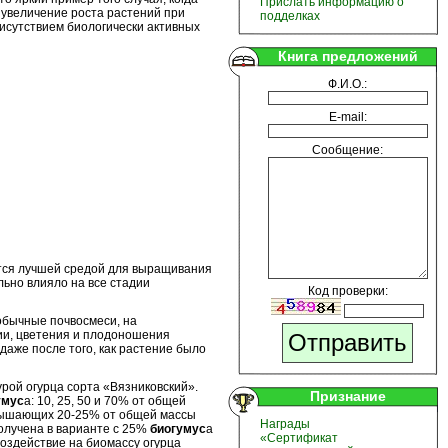
Прислать информацию о
 увеличение роста растений при
подделках
исутствием биологически активных
Книга предложений
Ф.И.О.:
E-mail:
Сообщение:
тся лучшей средой для выращивания
ьно влияло на все стадии
Код проверки:
 обычные почвосмеси, на
дии, цветения и плодоношения
аже после того, как растение было
ой огурца сорта «Вязниковский».
Признание
умус
а: 10, 25, 50 и 70% от общей
вышающих 20-25% от общей массы
Награды
олучена в варианте с 25%
биогумус
а
«Сертификат
воздействие на биомассу огурца