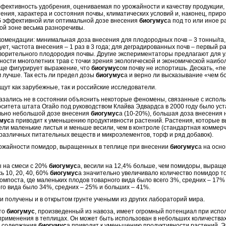
ивность удобрения, оцениваемая по урожайности и качеству продукции, –
ения, характера и состояния почвы, климатических условий и, наконец, приро
 эффективной или оптимальной дозе внесения
биогумус
а под то или иное р
кой зоне весьма разноречивы.
дации: минимальная доза внесения для плодородных почв – 3 тонны/га, 
ует, частота внесения – 1 раз в 3 года; для деградированных почв – первый р
творительного плодородия почвы. Другие экспериментаторы предлагают для 
ости многолетних трав с точки зрения экологической и экономической наибо
! Еще фигурирует выражение, что
биогумус
ом почву не испортишь. Дескать, «
 лучше. Так есть ли предел дозы
биогумус
а и верно ли высказывание «чем б
т как зарубежные, так и российские исследователи.
лись не в состоянии объяснить некоторые феномены, связанные с использо
ситета штата Огайо под руководством Клайва Эдвардса в 2000 году было уст
льно небольшой дозе внесения
биогумус
а (10-20%), большая доза внесения
мус
а приводит к уменьшению продуктивности растений. Растения, которые 
ели маленькие листья и меньше весили, чем в контроле (стандартная коммерч
азличных питательных веществ и микроэлементов, торф и ряд добавок).
айности помидор, выращенных в теплице при внесении
биогумус
а на осн
на смеси с 20%
биогумус
а, весили на 12,4% больше, чем помидоры, выращ
 10, 20, 40, 60%
биогумус
а значительно увеличивало количество помидор т
мпоста, где маленьких плодов товарного вида было всего 3%, средних – 17% 
го вида было 34%, средних – 25% и больших – 41%.
лучены и в открытом грунте учеными из других лабораторий мира.
то
биогумус
, произведенный из навоза, имеет огромный потенциал при испол
рименения в теплицах. Он может быть использован в небольших количествах
е содержания
биогумус
а приводит к уменьшению продуктивности растений. Эт