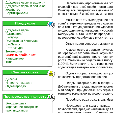
Дождевые черви и экология
Несомненно, агрономическая эффект
Дождевые черви и сельское
видовой и сортовой особенности раст
хозяйство
Имеющиеся литературные данные об
ВермиПриколы
почвы и в одной и той же климатичес
Можно встретить следующие рекомен
Продукция
тонн/га, верхнего предела не существ
по 3 тонны/га до достижения удовле
Дождевые черви
плодородия почв, повышения урожайн
"Старатель"
биогумус
а 30 т/га. И это не предел
Биогумус
невозможно, чем больше вносите, тем
Гумистар из биогумуса
Ответ на эти вопросы искали и ищу
БиоЗемля
Литература
Классические аграрные науки оказа
Технология
лаборатории экологии почв Госунивер
Скачать прайс-лист
растений наблюдается при относите
Калькулятор
роста. Увеличение содержания
биогу
Türk
(100%), были значительно короче, им
содержащая выверенное количество р
Сбытовая сеть
Оценка прорастания, роста и урож
почвосмесь, представлена на рис. 1.
Дилеры
Интернет-магазин
Плоды, которые были выращены 
Отдел продаж
Добавление в стандартную почвосмесь
был получен при добавке 20% вермико
контроле маленьких помидор товарно
Производственная сеть
Подобного рода результаты были по
Экофраншиза
Исследователи делают вывод, ч
Управление товарным
почвосмесям, предназначенным для п
производством
продуктивности помидор. Увеличени