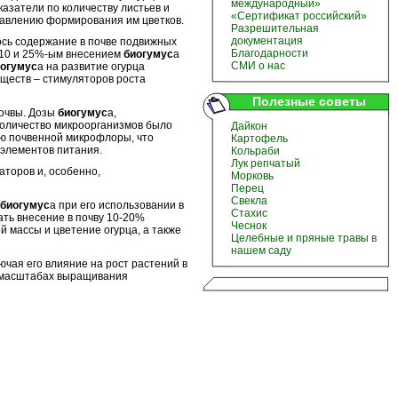
международный»
казатели по количеству листьев и
«Сертификат российский»
одавлению формирования им цветков.
Разрешительная
документация
сь содержание в почве подвижных
Благодарности
 10 и 25%-ым внесением
биогумус
а
СМИ о нас
огумус
а на развитие огурца
еществ – стимуляторов роста
Полезные советы
почвы. Дозы
биогумус
а,
количество микроорганизмов было
Дайкон
ию почвенной микрофлоры, что
Картофель
 элементов питания.
Кольраби
Лук репчатый
торов и, особенно,
Морковь
Перец
Свекла
биогумус
а при его использовании в
Стахис
ть внесение в почву 10-20%
Чеснок
й массы и цветение огурца, а также
Целебные и пряные травы в
нашем саду
лючая его влияние на рост растений в
 масштабах выращивания