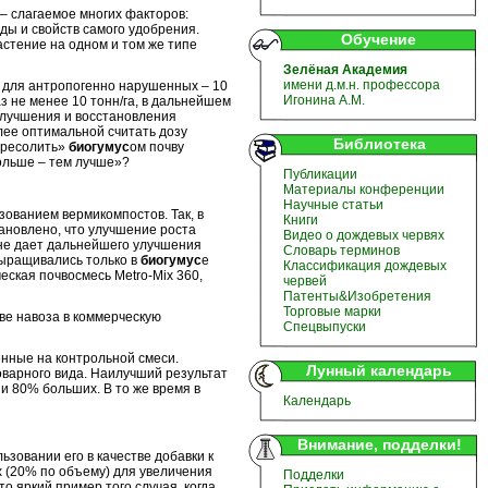
 слагаемое многих факторов:
ды и свойств самого удобрения.
Обучение
астение на одном и том же типе
Зелёная Академия
имени д.м.н. профессора
для антропогенно нарушенных – 10
Игонина А.М.
аз не менее 10 тонн/га, в дальнейшем
улучшения и восстановления
лее оптимальной считать дозу
Библиотека
пересолить»
биогумус
ом почву
ольше – тем лучше»?
Публикации
Материалы конференции
Научные статьи
ванием вермикомпостов. Так, в
Книги
ановлено, что улучшение роста
Видео о дождевых червях
 не дает дальнейшего улучшения
Словарь терминов
выращивались только в
биогумус
е
Классификация дождевых
еская почвосмесь Metro-Mix 360,
червей
Патенты&Изобретения
Торговые марки
ове навоза в коммерческую
Спецвыпуски
енные на контрольной смеси.
Лунный календарь
оварного вида. Наилучший результат
и 80% больших. В то же время в
Календарь
Внимание, подделки!
ьзовании его в качестве добавки к
 (20% по объему) для увеличения
Подделки
о яркий пример того случая, когда