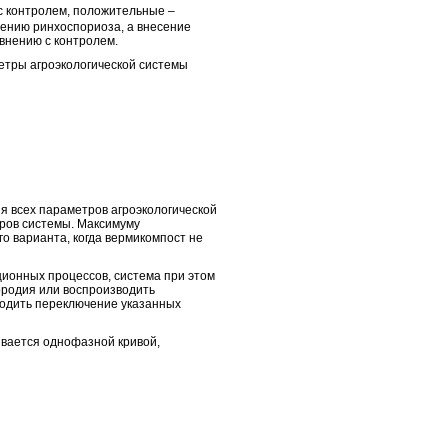
с контролем, положительные –
нению ринхоспориоза, а внесение
авнению с контролем.
тры агроэкологической системы
я всех параметров агроэкологической
ров системы. Максимуму
о варианта, когда вермикомпост не
ионных процессов, система при этом
ородия или воспроизводить
ходить переключение указанных
вается однофазной кривой,