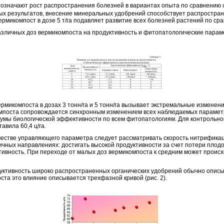
. означают рост распространения болезней в вариантах опыта по сравнению 
ых результатов, внесение минеральных удобрений способствует распростра
ермикомпост в дозе 5 т/га подавляет развитие всех болезней растений по ср
чных доз вермикомпоста на продуктивность и фитопатологические параме
микомпоста в дозах 3 тонн/га и 5 тонн/га вызывает экстремальные изменени
компоста сопровождается синхронным изменением всех наблюдаемых парамет
умы биологической эффективности по всем фитопатологиям. Для контрольног
авила 60,4 ц/га.
стве управляющего параметра следует рассматривать скорость нитрификац
ичных направлениях: достигать высокой продуктивности за счет потери плод
тивность. При переходе от малых доз вермикомпоста к средним может проис
ивность широко распространенных органических удобрений обычно описы
та это влияние описывается трехфазной кривой (рис. 2).