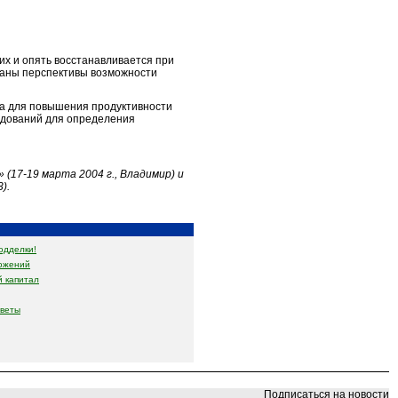
х и опять восстанавливается при
заны перспективы возможности
а для повышения продуктивности
ледований для определения
 (17-19 марта 2004 г., Владимир) и
).
одделки!
ожений
 капитал
оветы
Подписаться на новости