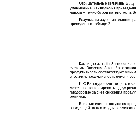
Отрицательные величины Б
эфф
уменьшение. Как видно из приведенн
навоза – темно-бурой пятнистости. В
Результаты изучения влияния разли
приведены в таблице 3.
Как видно из табл. 3, внесение вер
системы. Внесение 3 тонн/га верми
продуктивности соответствуют миним
вносился, продуктивность ячменя сост
И.Ю.Винокуров считает, что в каче
может эволюционировать в двух разл
плодородие за счет снижения продук
режимов.
Влияние изменения доз на продукт
выходящей на плато. Для вермикомпос