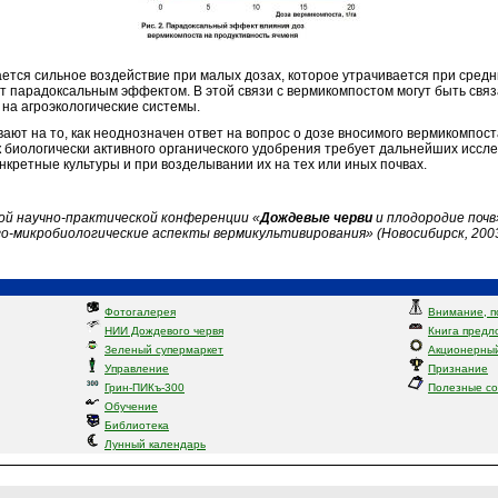
я сильное воздействие при малых дозах, которое утрачивается при средни
т парадоксальным эффектом. В этой связи с вермикомпостом могут быть свя
на агроэкологические системы.
на то, как неоднозначен ответ на вопрос о дозе вносимого вермикомпост
к биологически активного органического удобрения требует дальнейших исс
нкретные культуры и при возделывании их на тех или иных почвах.
ой научно-практической конференции «
Дождевые
черви
и плодородие почв»
о-микробиологические аспекты вермикультивирования» (Новосибирск, 2003
Фотогалерея
Внимание, п
НИИ Дождевого червя
Книга предл
Зеленый супермаркет
Акционерный
Управление
Признание
Грин-ПИКъ-300
Полезные с
Обучение
Библиотека
Лунный календарь