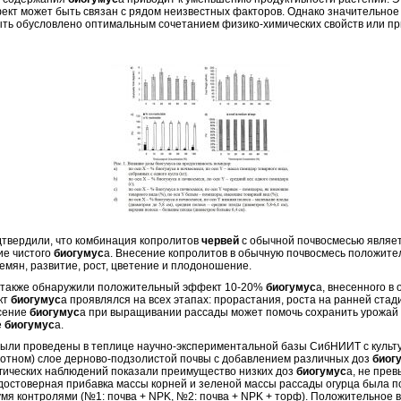
фект может быть связан с рядом неизвестных факторов. Однако значительное
ыть обусловлено оптимальным сочетанием физико-химических свойств или пр
вердили, что комбинация копролитов
червей
с обычной почвосмесью являе
ие чистого
биогумус
а. Внесение копролитов в обычную почвосмесь положител
емян, развитие, рост, цветение и плодоношение.
 также обнаружили положительный эффект 10-20%
биогумус
а, внесенного в
кт
биогумус
а проявлялся на всех этапах: прорастания, роста на ранней ста
есение
биогумус
а при выращивании рассады может помочь сохранить урожай д
е
биогумус
а.
проведены в теплице научно-экспериментальной базы СибНИИТ с культур
отном) слое дерново-подзолистой почвы с добавлением различных доз
биог
гических наблюдений показали преимущество низких доз
биогумус
а, не пре
 достоверная прибавка массы корней и зеленой массы рассады огурца была п
умя контролями (№1: почва + NPK, №2: почва + NPK + торф). Положительное 