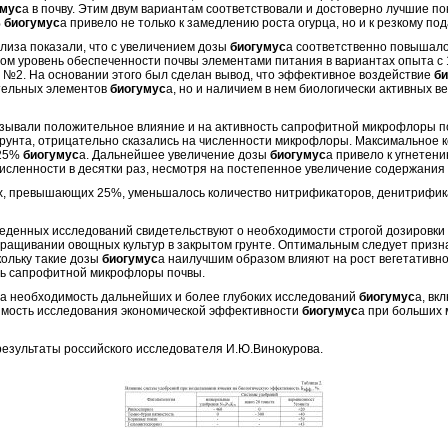
умус
а в почву. Этим двум вариантам соответствовали и достоверно лучшие по
%
биогумус
а привело не только к замедлению роста огурца, но и к резкому п
за показали, что с увеличением дозы
биогумус
а соответственно повышало
ом уровень обеспеченности почвы элементами питания в вариантах опыта с
я №2. На основании этого был сделан вывод, что эффективное воздействие
би
ательных элементов
биогумус
а, но и наличием в нем биологически активных в
азывали положительное влияние и на активность сапрофитной микрофлоры 
унта, отрицательно сказались на численности микрофлоры. Максимальное 
 25%
биогумус
а. Дальнейшее увеличение дозы
биогумус
а привело к угнетен
исленности в десятки раз, несмотря на постепенное увеличение содержания
ах, превышающих 25%, уменьшалось количество нитрификаторов, денитрифика
енных исследований свидетельствуют о необходимости строгой дозировки
ыращивании овощных культур в закрытом грунте. Оптимальным следует призна
кольку такие дозы
биогумус
а наилучшим образом влияют на рост вегетативно
ть сапрофитной микрофлоры почвы.
еобходимость дальнейших и более глубоких исследований
биогумус
а, вк
димость исследования экономической эффективности
биогумус
а при больших
ультаты российского исследователя И.Ю.Винокурова.