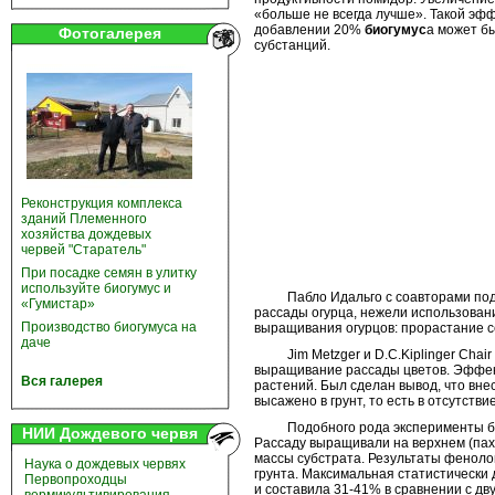
«больше не всегда лучше». Такой эф
добавлении 20%
биогумус
а может б
Фотогалерея
субстанций.
Реконструкция комплекса
зданий Племенного
хозяйства дождевых
червей "Старатель"
При посадке семян в улитку
используйте биогумус и
Пабло Идальго с соавторами подт
«Гумистар»
рассады огурца, нежели использован
Производство биогумуса на
выращивания огурцов: прорастание с
даче
Jim Metzger и D.C.Kiplinger Chair
выращивание рассады цветов. Эффе
Вся галерея
растений. Был сделан вывод, что вн
высажено в грунт, то есть в отсутстви
Подобного рода эксперименты были 
НИИ Дождевого червя
Рассаду выращивали на верхнем (пах
массы субстрата. Результаты феноло
Наука о дождевых червях
грунта. Максимальная статистически
Первопроходцы
и составила 31-41% в сравнении с дв