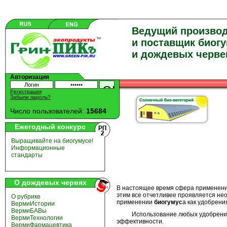
Ведущий произво
и поставщик биог
и дождевых черве
Авторизация
Регистрация
Забыли пароль?
Число пользователей:
15684
Ежегодный конкурс
Выращивайте на биогумусе!
Информационные
стандарты
О дождевых червях
В настоящее время сфера применени
этим все отчетливее проявляется не
О рубрике
применении
биогумус
а как удобрени
ВермиИстории
ВермиБАВы
Использование любых удобрений пре
ВермиТехнологии
эффективности.
ВермиФармацевтика