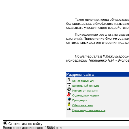
Такое явление, когда обнаруживаетс
больших дозах, в биофизике называю
оказывать управляющее воздействие 
Приведенные результаты указывают 
растений. Применение
биогумус
а ка
оптимальных доз его внесения под ко
По материалам II Международн
монографии Терещенко Н.Н. «Эколог
Разделы сайта
Консорциум ДЧ
Ежегодный конкурс
Интернет-магазин
О дождевых червях
Продукция
Сбытовая сеть
Производственная сеть
Статистика по сайту
Всего зарегистрировано: 15684 чел.