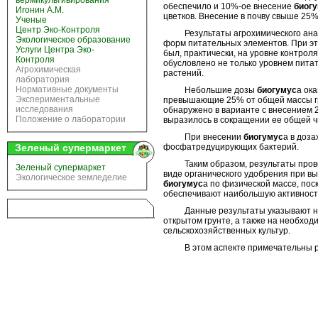
вермикультивирования
обеспечило и 10%-ое внесение
биог
Игонин А.М.
цветков. Внесение в почву свыше 25
Ученые
Центр Эко-Контроля
Результаты агрохимического анали
Экологическое образование
форм питательных элементов. При эт
Услуги Центра Эко-
был, практически, на уровне контрол
Контроля
обусловлено не только уровнем пит
Агрохимическая
растений.
лаборатория
Нормативные документы
Небольшие дозы
биогумус
а ок
Экспериментальные
превышающие 25% от общей массы гр
исследования
обнаружено в варианте с внесением
Положение о лаборатории
выразилось в сокращении ее общей ч
При внесении
биогумус
а в доз
фосфатредуцирующих бактерий.
Зеленый супермаркет
Таким образом, результаты провед
Зеленый супермаркет
виде органического удобрения при в
Экологическое земледелие
биогумус
а по физической массе, пос
обеспечивают наибольшую активнос
Данные результаты указывают на н
открытом грунте, а также на необхо
сельскохозяйственных культур.
В этом аспекте примечательны рез