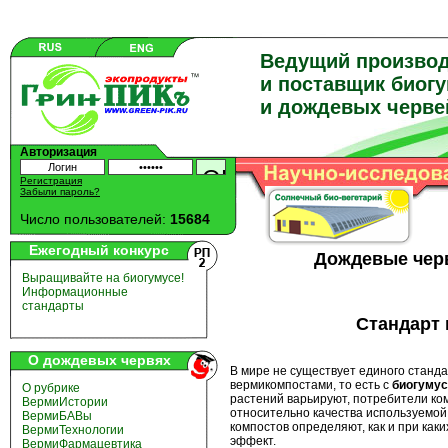
Ведущий произво
и поставщик биог
и дождевых черве
Авторизация
Регистрация
Забыли пароль?
Число пользователей:
15684
Ежегодный конкурс
Дождевые черв
Выращивайте на биогумусе!
Информационные
стандарты
Стандарт 
О дождевых червях
В мире не существует единого станда
вермикомпостами, то есть с
биогумус
О рубрике
растений варьируют, потребители к
ВермиИстории
относительно качества используемой
ВермиБАВы
компостов определяют, как и при ка
ВермиТехнологии
эффект.
ВермиФармацевтика