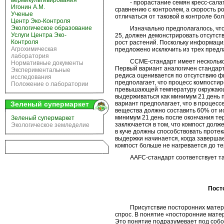
вермикультивирования
- прорастание семян кресс-салата
Игонин А.М.
сравнению с контролем, а скорость р
Ученые
отличаться от таковой в контроле бо
Центр Эко-Контроля
Экологическое образование
Изначально предполагалось, что к
Услуги Центра Эко-
25, должен демонстрировать отсутст
Контроля
рост растений. Поскольку информаци
Агрохимическая
предложено исключить из трех пред
лаборатория
CCME-стандарт имеет несколько в
Нормативные документы
Первый вариант аналогичен стандарту
Экспериментальные
редиса оценивается по отсутствию ф
исследования
предполагает, что процесс компости
Положение о лаборатории
превышающей температуру окружающе
выдерживаться как минимум 21 день 
Зеленый супермаркет
вариант предполагает, что в процесс
вещества должно составить 60% от ис
минимум 21 день после окончания т
Зеленый супермаркет
заключается в том, что компост долж
Экологическое земледелие
в куче должны способствовать проте
выдержки начинается, когда заверша
компост больше не нагревается до т
AAFC-стандарт соответствует та
Пост
Присутствие посторонних материал
спрос. В понятие «посторонние матер
Это понятие подразумевает под соб