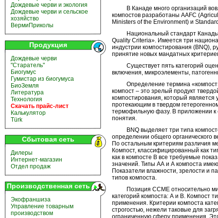
Дождевые черви и экология
В Канаде много организаций вовлеч
Дождевые черви и сельское
компостов разработаны AAFC (Agricult
хозяйство
Ministers of the Environment) и Stand
ВермиПриколы
Национальный стандарт Канады CA
Quality Criteria». Имеется три наци
Продукция
индустрии компостирования (BNQ), р
принятие новых мандатных критериев
Дождевые черви
"Старатель"
Существует пять категорий оценки 
Биогумус
включения, микроэлементы, патогенн
Гумистар из биогумуса
Определение термина «компост». В
БиоЗемля
компост – это зрелый продукт твердо
Литература
компостирования, который является
Технология
протекающим в твердом гетерогенно
Скачать прайс-лист
термофильную фазу. В приложении к 
Калькулятор
понятия.
Türk
BNQ выделяет три типа компостов: 
определении общего органического в
Сбытовая сеть
По остальным критериям различия ме
Компост, классифицированный как тип
Дилеры
как в компосте В все требуемые пок
Интернет-магазин
значений. Типы АА и А компоста име
Отдел продаж
Показатели влажности, зрелости и п
типов компоста.
Производственная сеть
Позиция CCME относительно микро
категорий компоста: А и В. Компост т
Экофраншиза
применения. Критерии компоста кате
Управление товарным
строгостью, нежели таковые для загр
производством
ограниченную сферу применения. Эт