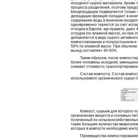
исходного сырого материала. Кроме т
процесса разделения, поэтому предс
Биодеградации подвергается только ч
деградации фракция попадает в коне
содержание воды в конечном продукте
одновременно теряется за счет испа
отходов в Европе, как правило, дают 
отходов (по влажной массе), но при 
добавляются в виде сырого активного
компостировании в полупустынном и 
50% по влажной массе. При обычном
выход составляет 40-50%.
Таким образом, после компостиров
более половины исходной, уменьшен
снижает стоимость транспортирован
Состав компоста. Состав компоста 
используемого органического сырья (т
Компост, сырьем для которого пос
органических веществ и основных пит
полученный из сельскохозяйственных
также большие количества микроэлеме
которых в компосте необходимо конт
Преимущества компостирования. В