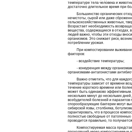
температуре тела человека и животны
достаточно длительное время при бо
Большинство органических отходов
нечистоты, сырой или даже сброженны
сельскохозяйственных животных, тве
Возрастает необходимость возвращат
вещества, содержащиеся в отходах, в
людей важно, чтобы эти отходы внос
организмов. Это снижает риск, возни
потреблении урожая.
При компостировании выживанию п
факторов:
- воздействие температуры;
- конкуренция между организмами 
организмами-антагонистами антибиот
Важно отметить, что для каждого 
температуры зависит от времени воз
течение короткого времени или боле
может быть одинаково эффективным.
нескольких минут до нескольких дней
возбудителей болезней и паразитов 
спорообразующие бактерии могут выж
сибирской язвы, столбняка, ботулизм
гарантировать, что в процессе компо
полностью свободные от патогенных 
проводится правильно, то получается
Компостируемая масса представляе
проходящий через компостируемые от