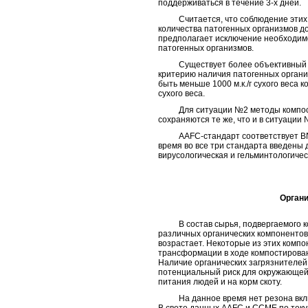
поддерживаться в течение 3-х дней.
Считается, что соблюдение этих р
количества патогенных организмов д
предполагает исключение необходим
патогенных организмов.
Существует более объективный под
критерию наличия патогенных орган
быть меньше 1000 м.к./г сухого веса ко
сухого веса.
Для ситуации №2 методы компости
сохраняются те же, что и в ситуации 
AAFC-стандарт соответствует BNQ-
время во все три стандарта введены
вирусологическая и гельминтологичес
Органи
В состав сырья, подвергаемого ко
различных органических компонентов.
возрастает. Некоторые из этих комп
трансформации в ходе компостировани
Наличие органических загрязнителей 
потенциальный риск для окружающей 
питания людей и на корм скоту.
На данное время нет резона включа