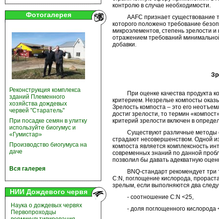
контролю в случае необходимости.
Фотогалерея
AAFC признает существование толь
которого положено требование безоп
микроэлементов, степень зрелости и
отражением требований минимальной
добавки.
Зр
Реконструкция комплекса
При оценке качества продукта ком
зданий Племенного
критерием. Незрелые компосты оказы
хозяйства дождевых
Зрелость компоста – это его неотъем
червей "Старатель"
достиг зрелости, то термин «компост
критерий зрелости включен в опреде
При посадке семян в улитку
используйте биогумус и
Существуют различные методы опре
«Гумистар»
страдают несовершенством. Одной из
Производство биогумуса на
компоста является комплексность ин
даче
современных знаний по данной пробл
позволил бы давать адекватную оценк
Вся галерея
BNQ-стандарт рекомендует три тес
C:N, поглощение кислорода, прораста
зрелым, если выполняются два след
НИИ Дождевого червя
- соотношение C:N <25,
Наука о дождевых червях
- доля поглощенного кислорода <
Первопроходцы