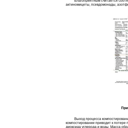
Благоприятным считается соотноше
актиномицеты, псевдомонады, азотф
При
Выход процесса компостирования. 
компостировании приводит к потере 
диоксида углерода и воды. Масса об