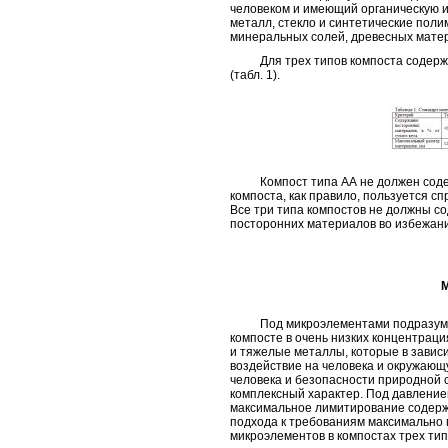
человеком и имеющий органическую ил
металл, стекло и синтетические поли
минеральных солей, древесных матер
Для трех типов компоста содержа
(табл. 1).
Компост типа АА не должен содерж
компоста, как правило, пользуется с
Все три типа компостов не должны с
посторонних материалов во избежан
Под микроэлементами подразумева
компосте в очень низких концентрация
и тяжелые металлы, которые в завис
воздействие на человека и окружающ
человека и безопасности природной 
комплексный характер. Под давление
максимальное лимитирование содерж
подхода к требованиям максимально
микроэлементов в компостах трех тип