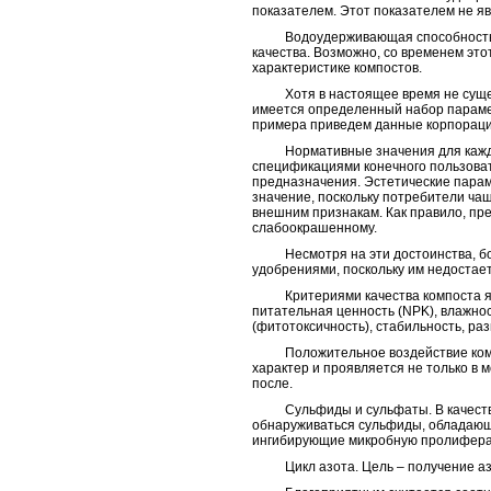
показателем. Этот показателем не я
Водоудерживающая способность ко
качества. Возможно, со временем эт
характеристике компостов.
Хотя в настоящее время не существ
имеется определенный набор парамет
примера приведем данные корпорации 
Нормативные значения для каждого
спецификациями конечного пользоват
предназначения. Эстетические парам
значение, поскольку потребители ча
внешним признакам. Как правило, пре
слабоокрашенному.
Несмотря на эти достоинства, бол
удобрениями, поскольку им недостает
Критериями качества компоста явл
питательная ценность (NPK), влажнос
(фитотоксичность), стабильность, раз
Положительное воздействие компос
характер и проявляется не только в м
после.
Сульфиды и сульфаты. В качестве
обнаруживаться сульфиды, обладающ
ингибирующие микробную пролифер
Цикл азота. Цель – получение азот