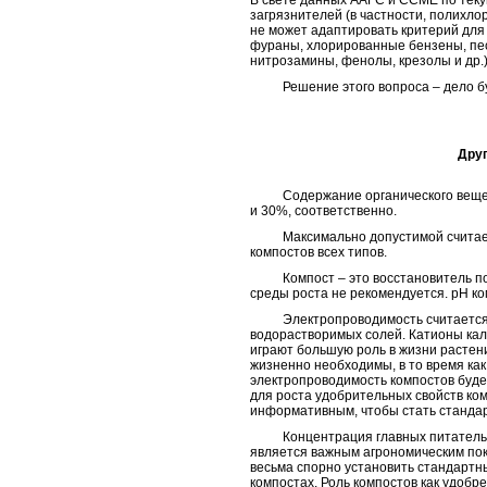
В свете данных AAFC и CCME по теку
загрязнителей (в частности, полихл
не может адаптировать критерий для 
фураны, хлорированные бензены, пе
нитрозамины, фенолы, крезолы и др.)
Решение этого вопроса – дело бу
Друг
Содержание органического вещества
и 30%, соответственно.
Максимально допустимой считается
компостов всех типов.
Компост – это восстановитель почв
среды роста не рекомендуется. рН к
Электропроводимость считается 
водорастворимых солей. Катионы кал
играют большую роль в жизни растени
жизненно необходимы, в то время как
электропроводимость компостов буде
для роста удобрительных свойств ком
информативным, чтобы стать станда
Концентрация главных питательных
является важным агрономическим пок
весьма спорно установить стандартн
компостах. Роль компостов как удоб