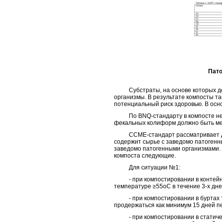
Пато
Субстраты, на основе которых дел
организмы. В результате компосты та
потенциальный риск здоровью. В осно
По BNQ-стандарту в компосте не д
фекальных колиформ должно быть мень
CCME-стандарт рассматривает две 
содержит сырье с заведомо патогенны
заведомо патогенными организмами. В
компоста следующие.
Для ситуации №1:
- при компостировании в контейне
температуре ≥55оС в течение 3-х дне
- при компостировании в буртах т
продержаться как минимум 15 дней п
- при компостировании в статичес