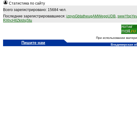
Статистика по сайту
Всего зарегистрировано: 15684 чел.
Последние зарегистрировавшиеся:
jzpysGbtatheugAMWegqUDB
,
swwYbpYev
RXhcHIlZkldsjStu
При использовании материа
Пишите нам
Владимирская обл