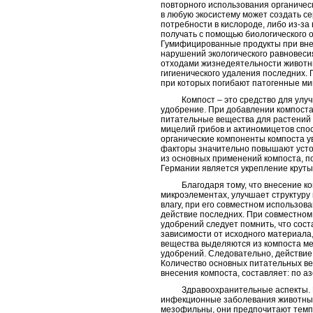
повторного использования органичес
в любую экосистему может создать с
потребности в кислороде, либо из-з
получать с помощью биологического 
Гумифицированные продукты при вне
нарушений экологического равновеси
отходами жизнедеятельности животн
гигиенического удаления последних.
при которых погибают патогенные ми
Компост – это средство для улучше
удобрение. При добавлении компоста
питательные вещества для растений –
мицелий грибов и актиномицетов спо
органические компоненты компоста у
факторы значительно повышают устой
из основных применений компоста, по
Германии является укрепление круты
Благодаря тому, что внесение ком
микроэлементах, улучшает структуру
влагу, при его совместном использов
действие последних. При совместном
удобрений следует помнить, что сост
зависимости от исходного материала,
вещества выделяются из компоста ме
удобрений. Следовательно, действие 
Количество основных питательных ве
внесения компоста, составляет: по а
Здравоохранительные аспекты. П
инфекционные заболевания животных
мезофильны, они предпочитают темпе