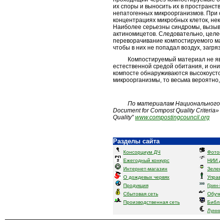
их споры и выносить их в пространств
непатогенных микроорганизмов. При 
концентрациях микробных клеток, нек
Наиболее серьезны синдромы, вызы
актиномицетов. Следовательно, целе
переворачивание компостируемого м
чтобы в них не попадал воздух, загр
Компостируемый материал не явля
естественной средой обитания, и они
компосте обнаруживаются высокоус
микроорганизмы, то весьма вероятно, 
По материалам Национального
Document for Compost Quality Criteria
Quality”
www.compostingcouncil.org
Разделы сайта
Консорциум ДЧ
Фото
Ежегодный конкурс
НИИ 
Интернет-магазин
Зеле
О дождевых червях
Упра
Продукция
Грин
Сбытовая сеть
Обуч
Производственная сеть
Библ
Лунн